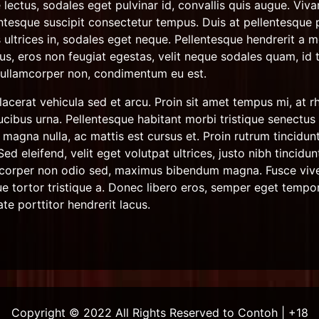
lectus, sodales eget pulvinar id, convallis quis augue. Viva
ntesque suscipit consectetur tempus. Duis at pellentesque 
 ultrices in, sodales eget neque. Pellentesque hendrerit a m
us, eros non feugiat egestas, velit neque sodales quam, id t
t ullamcorper non, condimentum eu est.
acerat vehicula sed et arcu. Proin sit amet tempus mi, at rh
cibus urna. Pellentesque habitant morbi tristique senectu
 magna nulla, ac mattis est cursus et. Proin rutrum tincidunt 
. Sed eleifend, velit eget volutpat ultrices, justo nibh tincidu
llamcorper non odio sed, maximus bibendum magna. Fusce vive
ue tortor tristique a. Donec libero eros, semper eget tempor
ate porttitor hendrerit lacus.
Copyright © 2022 All Rights Reserved to Contoh | +18