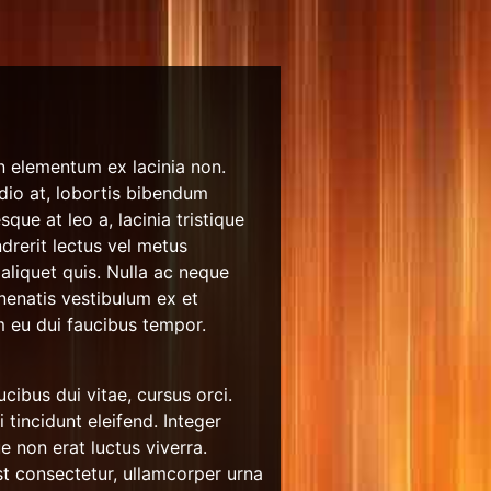
n elementum ex lacinia non.
 odio at, lobortis bibendum
ue at leo a, lacinia tristique
drerit lectus vel metus
 aliquet quis. Nulla ac neque
enenatis vestibulum ex et
m eu dui faucibus tempor.
cibus dui vitae, cursus orci.
 tincidunt eleifend. Integer
e non erat luctus viverra.
t consectetur, ullamcorper urna