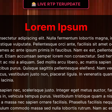
🎰 LIVE RTP TERUPDATE
Lorem Ipsum
sectetur adipiscing elit. Nulla fermentum lobortis magna, i
tristique vulputate. Pellentesque orci ante, facilisis sit amet
mes ac ante ipsum primis in faucibus. Nam ex est, pellentesq
quet. Etiam accumsan semper lorem non consectetur. Sed hen
 ac nisi a aliquam. Sed mollis arcu libero, ac mattis sapien
aucibus purus. Quisque sagittis pellentesque eleifend. Nam v
cus, vestibulum justo non, placerat ligula. In venenatis qua
 lacinia.
apien nec, scelerisque justo. Integer eget metus auctor, fau
is in, vehicula tempus purus. Vestibulum tristique quam a nisi
 a massa nec sapien ornare facilisis. Phasellus facilisis nequ
ibulum commodo massa sed nulla lobortis rutrum. Nam ac es